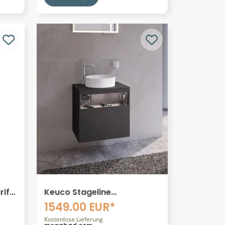
riff
Keuco Stageline
Waschtischunterbau 65 cm,
1549.00 EUR*
Hahnloch links, mit LED-
Fachbeleuchtung
Kostenlose Lieferung