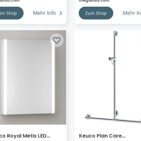
abad.com
megabad.com
Mehr Info
Mehr In
um Shop
Zum Shop
co Royal Metis LED
Keuco Plan Care