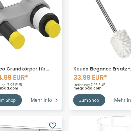
co Grundkörper für
Keuco Elegance Ersatz-
ebel
Toilettenbürste mit Grif
4.99 EUR*
33.99 EUR*
chtischmischer UP
rung: 7.95 EUR
Lieferung: 7.95 EUR
abad.com
megabad.com
Mehr Info
Mehr In
um Shop
Zum Shop