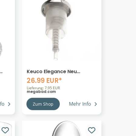
Keuco Elegance Neu
f
Ersatzpumpe für
26.99 EUR*
Schaumseifenspender
Lieferung: 7.95 EUR
megabad.com
fo
Mehr Info
Zum Shop