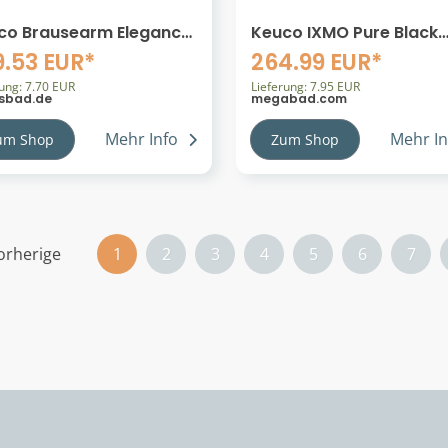
co Brausearm Elegance
Keuco IXMO Pure Black
89, Wandanschluss, 450
Selection Einhebel-
9.53 EUR*
264.99 EUR*
 Bronze gebürstet,
Waschtischmischer 210,
88030400 51688030400
rung: 7.70 EUR
ohne Ablaufgarnitur
Lieferung: 7.95 EUR
sbad.de
megabad.com
Mehr Info
Mehr In
um Shop
Zum Shop
orherige
1
2
3
4
5
6
7