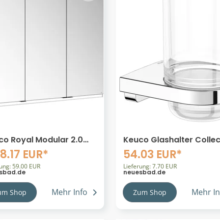
co Royal Modular 2.0
Keuco Glashalter Collec
gelschrank, bel. 80031,
Moll 12750, 1275001900
8.17 EUR*
54.03 EUR*
310120000300
310120000300
rung: 59.00 EUR
Lieferung: 7.70 EUR
sbad.de
neuesbad.de
Mehr Info
Mehr In
um Shop
Zum Shop