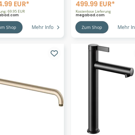
putz-Spiegelschrank 60
Duschhandlauf mit
4.99 EUR*
499.99 EUR*
 cm Türanschlag links,
Brausestange 110 x 110 
nzösiche Ausführung
rung: 69.95 EUR
Kostenlose Lieferung
abad.com
megabad.com
Mehr Info
Mehr In
um Shop
Zum Shop