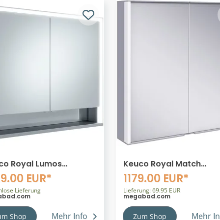
co Royal Lumos
Keuco Royal Match
dvorbau
Spiegelschrank mit LED
29.00 EUR*
1179.00 EUR*
gelschrank 100 x 73,5
Beleuchtung 80 x 70 cm
2 Türen, offene Ablage,
nlose Lieferung
Version
Lieferung: 69.95 EUR
abad.com
megabad.com
Version
Mehr Info
Mehr In
um Shop
Zum Shop