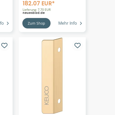
Waschtischmischer 210,
182.07 EUR*
cm
ohne Ablaufgarnitur, chrom
59510011100
Lieferung: 7.70 EUR
neuesbad.de
fo
Mehr Info
Zum Shop