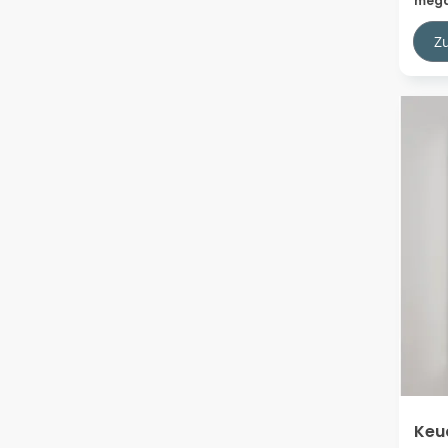
meg
Z
Keu