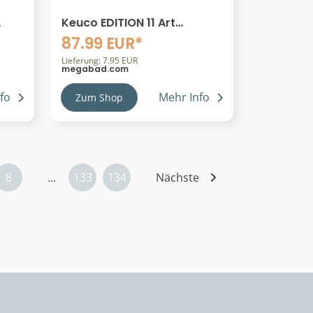
Keuco EDITION 11 Art
Badmöbelgriff
87.99 EUR*
Lieferung: 7.95 EUR
megabad.com
fo
Mehr Info
Zum Shop
8
...
133
134
Nächste