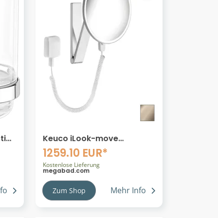
tion
Keuco iLook-move
0
Kosmetikspiegel, rund mit
1259.10 EUR*
UP-Transformator, DALI-
steuerbar
Kostenlose Lieferung
megabad.com
fo
Mehr Info
Zum Shop