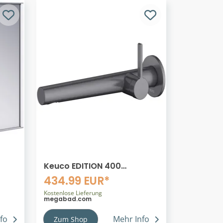
Keuco EDITION 400
-
Einhebel-
434.99 EUR*
, CH
Waschtischmischer
Unterputz, Ausladung 24,3
Kostenlose Lieferung
megabad.com
cm
fo
Mehr Info
Zum Shop