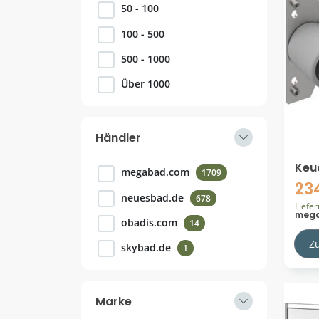
50 - 100
100 - 500
500 - 1000
Über 1000
Händler
Keu
megabad.com
1709
Einh
23
Was
neuesbad.de
678
Liefe
meg
obadis.com
14
Z
skybad.de
1
Marke