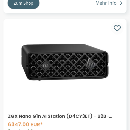
Mehr Info
Zum Shop
ZGX Nano G1n AI Station (D4CY3ET) - B2B-
Rabatt - HP Power Partner
6347.00 EUR*