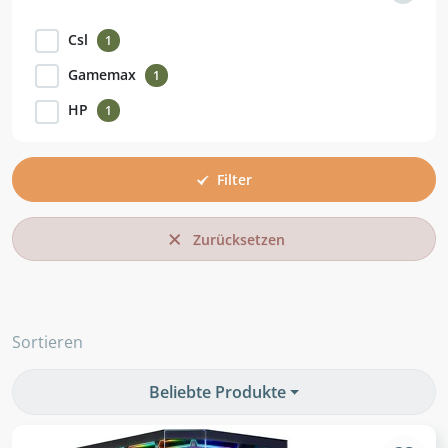
Csl
1
Gamemax
1
HP
1
Filter
Zurücksetzen
Sortieren
Beliebte Produkte