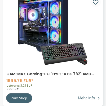
GAMEMAX Gaming-PC "HYPE-A BK 7821 AMD
Ryzen 5 9600X 16GB DDR5 RAM 1TB SSD RTX
1965.75 EUR*
5070", bunt (schwarz), Microsoft Windows 11
Lieferung: 5.95 EUR
Home (64 Bit), 16 GB RAM 1.000 GB SSD,
baur.de
Desktop-PCs, Windows 11, DDR5 RAM
Mehr Info
Zum Shop