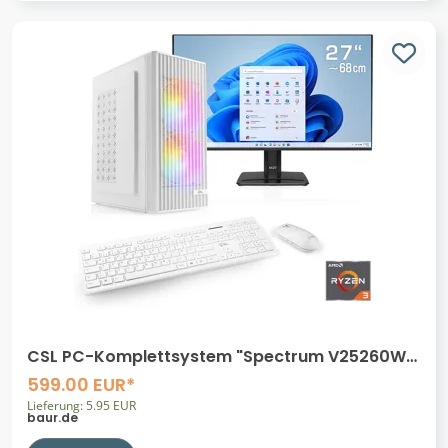
CSL PC-Komplettsystem "Spectrum V25260W",
Energieeffizienz: E (A-G), weiß, Microsoft
599.00 EUR*
Windows 11 Home (64 Bit), 16 GB RAM 1.000 GB
Lieferung: 5.95 EUR
SSD, Computer_Komplettsysteme
baur.de